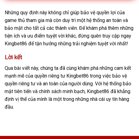
Những quy định này không chỉ giúp bảo vệ quyền lợi của
game thủ tham gia mà còn duy trì một hệ thống an toàn và
bảo mật cho tất cả các thành viên. Để khám phá thêm những
tiện ích và ưu điểm tuyệt vời khác, đừng quên truy cập ngay
Kingbet86 để tận hưởng những trải nghiệm tuyệt vời nhất!
Lời kết
Qua bài viết này, chúng ta đã cùng khám phá những cam kết
mạnh mẽ của quyền riêng tư Kingbet86 trong việc bảo vệ
quyền riêng tư và an toàn của người dùng. Với hệ thống bảo
mật tiên tiến và chính sách minh bạch, Kingbet86 đã khẳng
định vị thế của mình là một trong những nhà cái uy tín hàng
đầu.