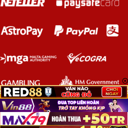
Trang chủ uy tín không chặn tại Việt Nam | Thuộc bản