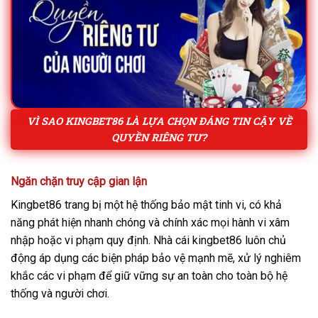
VÌ SAO KINGBET86 LÀ LỰA CHỌN ĐÁNG TIN CẬY VỀ
QUYỀN RIÊNG TƯ?
Ngăn chặn truy cập gian lận
Kingbet86 trang bị một hệ thống bảo mật tinh vi, có khả
năng phát hiện nhanh chóng và chính xác mọi hành vi xâm
nhập hoặc vi phạm quy định. Nhà cái kingbet86 luôn chủ
động áp dụng các biện pháp bảo vệ mạnh mẽ, xử lý nghiêm
khắc các vi phạm để giữ vững sự an toàn cho toàn bộ hệ
thống và người chơi.