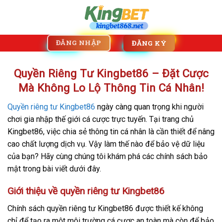
Chuyển
đến
nội
dung
ĐĂNG NHẬP
ĐĂNG KÝ
Quyền Riêng Tư Kingbet86 – Đặt Cược
Mà Không Lo Lộ Thông Tin Cá Nhân!
Quyền riêng tư Kingbet86
ngày càng quan trọng khi người
chơi gia nhập thế giới cá cược trực tuyến. Tại trang chủ
Kingbet86, việc chia sẻ thông tin cá nhân là cần thiết để nâng
cao chất lượng dịch vụ. Vậy làm thế nào để bảo vệ dữ liệu
của bạn? Hãy cùng chúng tôi khám phá các chính sách bảo
mật trong bài viết dưới đây.
Giới thiệu về quyền riêng tư Kingbet86
Chính sách quyền riêng tư Kingbet86 được thiết kế không
chỉ để tạo ra một môi trường cá cược an toàn mà còn để bảo