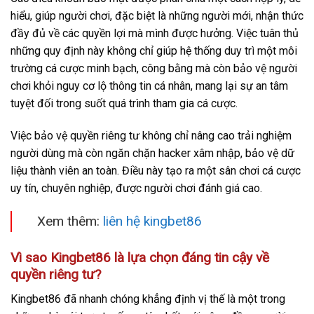
hiểu, giúp người chơi, đặc biệt là những người mới, nhận thức
đầy đủ về các quyền lợi mà mình được hưởng. Việc tuân thủ
những quy định này không chỉ giúp hệ thống duy trì một môi
trường cá cược minh bạch, công bằng mà còn bảo vệ người
chơi khỏi nguy cơ lộ thông tin cá nhân, mang lại sự an tâm
tuyệt đối trong suốt quá trình tham gia cá cược.
Việc bảo vệ quyền riêng tư không chỉ nâng cao trải nghiệm
người dùng mà còn ngăn chặn hacker xâm nhập, bảo vệ dữ
liệu thành viên an toàn. Điều này tạo ra một sân chơi cá cược
uy tín, chuyên nghiệp, được người chơi đánh giá cao.
Xem thêm:
liên hệ kingbet86
Vì sao Kingbet86 là lựa chọn đáng tin cậy về
quyền riêng tư?
Kingbet86 đã nhanh chóng khẳng định vị thế là một trong