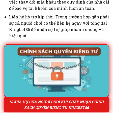
việc thay đổi mật khẩu theo quy định của nhà cái
để bảo vệ tài khoản của mình luôn an toàn.
Liên hệ hỗ trợ kịp thời: Trong trường hợp gặp phải
sự cố, người chơi có thể liên hệ ngay với tổng đài
Kingbet86 để nhận sự trợ giúp nhanh chóng và
hiệu quả.
NGHĨA VỤ CỦA NGƯỜI CHƠI KHI CHẤP NHẬN CHÍNH
SÁCH QUYỀN RIÊNG TƯ KINGBET86