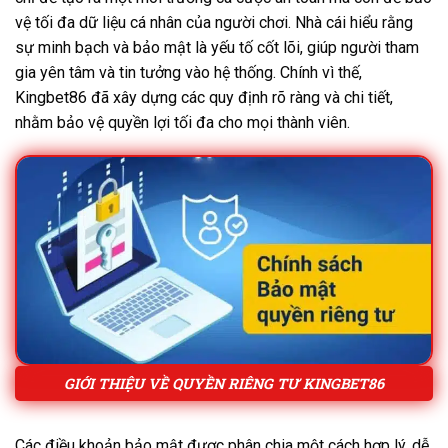
vệ tối đa dữ liệu cá nhân của người chơi. Nhà cái hiểu rằng
sự minh bạch và bảo mật là yếu tố cốt lõi, giúp người tham
gia yên tâm và tin tưởng vào hệ thống. Chính vì thế,
Kingbet86 đã xây dựng các quy định rõ ràng và chi tiết,
nhằm bảo vệ quyền lợi tối đa cho mọi thành viên.
GIỚI THIỆU VỀ QUYỀN RIÊNG TƯ KINGBET86
Các điều khoản bảo mật được phân chia một cách hợp lý, dễ