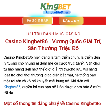
Chuyển
đến
nội
dung
ĐĂNG NHẬP
ĐĂNG KÝ
LƯU TRỮ DANH MỤC:
CASINO
Casino Kingbet86 | Vương Quốc Giải Trí,
Săn Thưởng Triệu Đô
Casino Kingbet86 hiện đang là tâm điểm chú ý, là điểm đến
lý tưởng cho những ai đam mê cá cược trực tuyến. Sân chơi
tự hào mang đến một thế giới giải trí thượng lưu, với hàng
loạt trò chơi thời thượng, giao diện bắt mắt, hệ thống bảo
mật tối tân và vô số khuyến mãi bùng nổ. Khi đến với
Kingbet86
, quyền lợi của bạn sẽ luôn được đảm bảo ở mức
tối đa.
Một số thông tin đáng chú ý về Casino Kingbet86