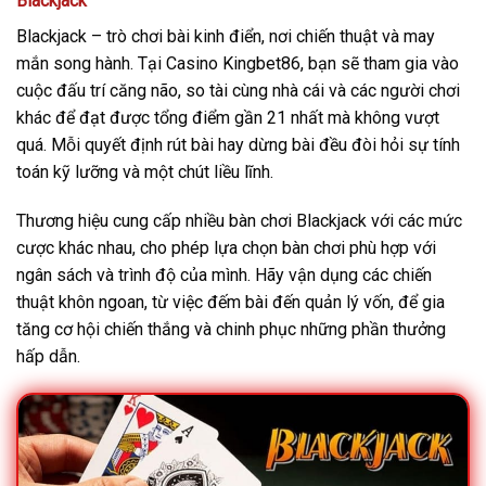
Blackjack
Blackjack – trò chơi bài kinh điển, nơi chiến thuật và may
mắn song hành. Tại Casino Kingbet86, bạn sẽ tham gia vào
cuộc đấu trí căng não, so tài cùng nhà cái và các người chơi
khác để đạt được tổng điểm gần 21 nhất mà không vượt
quá. Mỗi quyết định rút bài hay dừng bài đều đòi hỏi sự tính
toán kỹ lưỡng và một chút liều lĩnh.
Thương hiệu cung cấp nhiều bàn chơi Blackjack với các mức
cược khác nhau, cho phép lựa chọn bàn chơi phù hợp với
ngân sách và trình độ của mình. Hãy vận dụng các chiến
thuật khôn ngoan, từ việc đếm bài đến quản lý vốn, để gia
tăng cơ hội chiến thắng và chinh phục những phần thưởng
hấp dẫn.