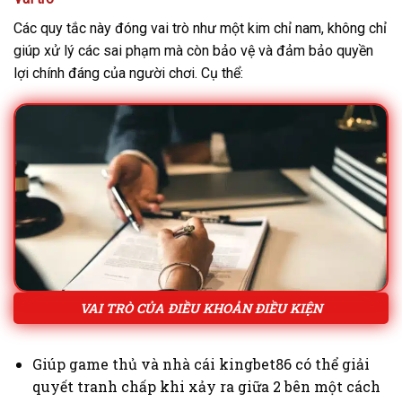
Các quy tắc này đóng vai trò như một kim chỉ nam, không chỉ
giúp xử lý các sai phạm mà còn bảo vệ và đảm bảo quyền
lợi chính đáng của người chơi. Cụ thể:
VAI TRÒ CỦA ĐIỀU KHOẢN ĐIỀU KIỆN
Giúp game thủ và nhà cái kingbet86 có thể giải
quyết tranh chấp khi xảy ra giữa 2 bên một cách