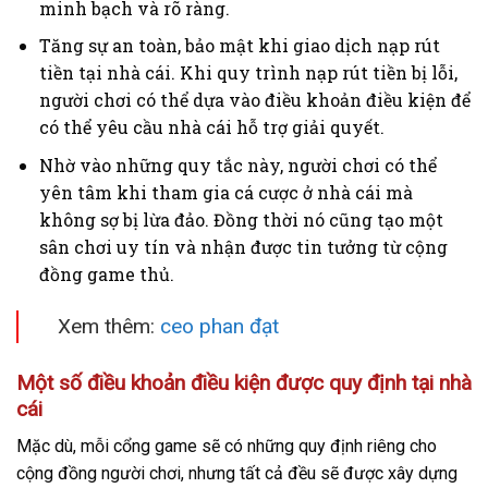
minh bạch và rõ ràng.
Tăng sự an toàn, bảo mật khi giao dịch nạp rút
tiền tại nhà cái. Khi quy trình nạp rút tiền bị lỗi,
người chơi có thể dựa vào điều khoản điều kiện để
có thể yêu cầu nhà cái hỗ trợ giải quyết.
Nhờ vào những quy tắc này, người chơi có thể
yên tâm khi tham gia cá cược ở nhà cái mà
không sợ bị lừa đảo. Đồng thời nó cũng tạo một
sân chơi uy tín và nhận được tin tưởng từ cộng
đồng game thủ.
Xem thêm:
ceo phan đạt
Một số điều khoản điều kiện được quy định tại nhà
cái
Mặc dù, mỗi cổng game sẽ có những quy định riêng cho
cộng đồng người chơi, nhưng tất cả đều sẽ được xây dựng