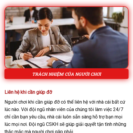
TRÁCH NHIỆM CỦA NGƯỜI CHƠI
Liên hệ khi cần giúp đỡ
Người chơi khi cần giúp đỡ có thể liên hệ với nhà cái bất cứ
lúc nào. Với đội ngũ nhân viên của chúng tôi làm việc 24/7
chỉ cần bạn yêu cầu, nhà cái luôn sẵn sàng hỗ trợ bạn mọi
lúc mọi nơi. Đội ngũ CSKH sẽ giúp giải quyết tận tình những
thắc mắc mà người chơi gặp phải.