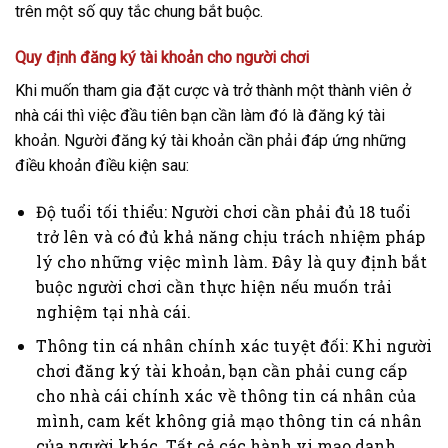
trên một số quy tắc chung bắt buộc.
Quy định đăng ký tài khoản cho người chơi
Khi muốn tham gia đặt cược và trở thành một thành viên ở
nhà cái thì việc đầu tiên bạn cần làm đó là đăng ký tài
khoản. Người đăng ký tài khoản cần phải đáp ứng những
điều khoản điều kiện sau:
Độ tuổi tối thiểu: Người chơi cần phải đủ 18 tuổi
trở lên và có đủ khả năng chịu trách nhiệm pháp
lý cho những việc mình làm. Đây là quy định bắt
buộc người chơi cần thực hiện nếu muốn trải
nghiệm tại nhà cái.
Thông tin cá nhân chính xác tuyệt đối: Khi người
chơi đăng ký tài khoản, bạn cần phải cung cấp
cho nhà cái chính xác về thông tin cá nhân của
mình, cam kết không giả mạo thông tin cá nhân
của người khác. Tất cả các hành vi mạo danh