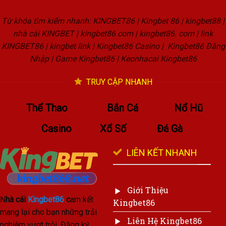
Từ khóa tìm kiếm nhanh: KINGBET86 | Kingbet 86 | kingbet88 |
nhà cái KINGBET | kingbet86 com | kingbet86. com | link
KINGBET86 | kingbet link | Kingbet86 Casino | Kingbet86 Đăng
Nhập | Game Kingbet86 | Keonhacai Kingbet86
TRUY CẬP NHANH
Thể Thao
Bắn Cá
Nổ Hũ
Casino
Xổ Số
Đá Gà
LIÊN KẾT NHANH
Giới Thiệu
N
hà cái
Kingbet86
c
am kết
Kingbet86
mang lại cho bạn những trải
Liên Hệ Kingbet86
nghiệm vượt trội. Đăng ký