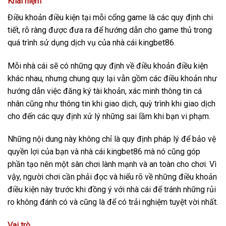
Khái niệm
Điều khoản điều kiện tại mỗi cổng game là các quy định chi
tiết, rõ ràng được đưa ra để hướng dẫn cho game thủ trong
quá trình sử dụng dịch vụ của nhà cái kingbet86.
Mỗi nhà cái sẽ có những quy định về điều khoản điều kiện
khác nhau, nhưng chung quy lại vẫn gồm các điều khoản như
hướng dẫn việc đăng ký tài khoản, xác minh thông tin cá
nhân cũng như thông tin khi giao dịch, quỳ trình khi giao dịch
cho đến các quy định xử lý những sai lầm khi bạn vi phạm.
Những nội dung này không chỉ là quy định pháp lý để bảo vệ
quyền lợi của bạn và nhà cái kingbet86 mà nó cũng góp
phần tạo nên một sân chơi lành mạnh và an toàn cho chơi. Vì
vậy, người chơi cần phải đọc và hiểu rõ về những điều khoản
điều kiện này trước khi đồng ý với nhà cái để tránh những rủi
ro không đánh có và cũng là để có trải nghiệm tuyệt vời nhất.
Vai trò