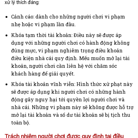
xử lý thích đáng:
Cảnh cáo: dành cho những người chơi vi phạm
nhẹ hoặc vi phạm lần đầu.
Khóa tạm thời tài khoản: Điều này sẽ được áp
dụng với những người chơi có hành động không
đúng mực, vi phạm nghiêm trọng điều khoản
điều kiện nhà cái quy định. Mếu muốn mở lại tài
khoản, người chơi cần liên hệ với chăm sóc
khách hàng để giải quyết.
Khóa tài khoản vĩnh viễn: Hình thức xử phạt này
sẽ được áp dụng khi người chơi có những hành
động gây nguy hại tới quyền lợi người chơi và
nhà cái. Những vi phạm này sẽ không được hỗ trợ
mở lại tài khoản và số dư tài khoản sẽ bị tịch thu
toàn bộ.
Trách nhiệm người chơi được quy định tại điều