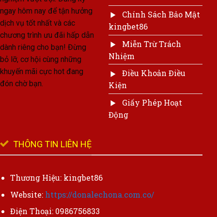
ngay hôm nay để tận hưởng
Chính Sách Bảo Mật
dịch vụ tốt nhất và các
kingbet86
chương trình ưu đãi hấp dẫn
Miễn Trừ Trách
dành riêng cho bạn! Đừng
Nhiệm
bỏ lỡ, cơ hội cùng những
khuyến mãi cực hot đang
Điều Khoản Điều
đón chờ bạn.
Kiện
Giấy Phép Hoạt
Động
THÔNG TIN LIÊN HỆ
Thương Hiệu: kingbet86
Website:
https://donalechona.com.co/
Điện Thoại:
0986756833