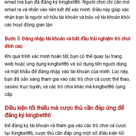
email mà bạn đã đăng ký kingbet86. Người chơi chỉ cần mở
email ra và nhấn vào liên kết để xác minh. Điều này giúp xác
nhận bạn là người sở hữu tài khoản và bảo vệ tài khoản khỏi
các hoạt động gian lận.
Bước 5: Đăng nhập tài khoản và bắt đầu trải nghiệm trò chơi
đỉnh cao
Khi quá trình xác minh hoàn tất, bạn có thể quay lại trang
web hoặc ứng dụng kingbet86 và sử dụng tên người dùng
và mật khẩu để đăng nhập vào tài khoản của mình. Lúc này,
bạn đã sẵn sàng tham gia vào các trò chơi cá cược thể thao,
casino trực tuyến, và các trò chơi khác mà kingbet86 cung
cấp.
Điều kiện tối thiểu mà cược thủ cần đáp ứng để
đăng ký kingbet86
Để đăng ký tài khoản và tham gia vào các trò chơi cá cược
tại Kingbet86, cược thủ cần đáp ứng một số điều kiện tối