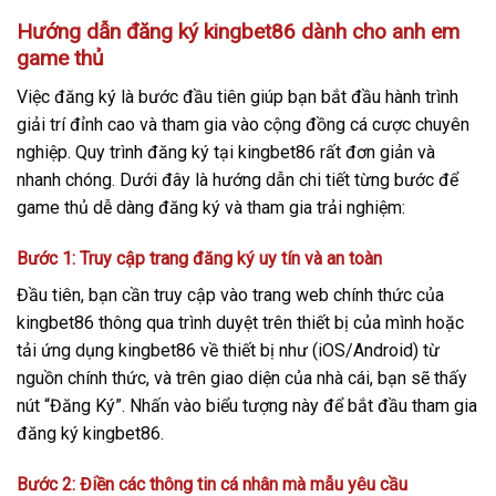
Hướng dẫn đăng ký kingbet86 dành cho anh em
game thủ
Việc đăng ký là bước đầu tiên giúp bạn bắt đầu hành trình
giải trí đỉnh cao và tham gia vào cộng đồng cá cược chuyên
nghiệp. Quy trình đăng ký tại kingbet86 rất đơn giản và
nhanh chóng. Dưới đây là hướng dẫn chi tiết từng bước để
game thủ dễ dàng đăng ký và tham gia trải nghiệm:
Bước 1: Truy cập trang đăng ký uy tín và an toàn
Đầu tiên, bạn cần truy cập vào trang web chính thức của
kingbet86 thông qua trình duyệt trên thiết bị của mình hoặc
tải ứng dụng kingbet86 về thiết bị như (iOS/Android) từ
nguồn chính thức, và trên giao diện của nhà cái, bạn sẽ thấy
nút “Đăng Ký”. Nhấn vào biểu tượng này để bắt đầu tham gia
đăng ký kingbet86.
Bước 2: Điền các thông tin cá nhân mà mẫu yêu cầu