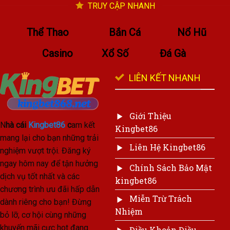
TRUY CẬP NHANH
Thể Thao
Bắn Cá
Nổ Hũ
Casino
Xổ Số
Đá Gà
LIÊN KẾT NHANH
Giới Thiệu
N
hà cái
Kingbet86
c
am kết
Kingbet86
mang lại cho bạn những trải
Liên Hệ Kingbet86
nghiệm vượt trội. Đăng ký
ngay hôm nay để tận hưởng
Chính Sách Bảo Mật
dịch vụ tốt nhất và các
kingbet86
chương trình ưu đãi hấp dẫn
Miễn Trừ Trách
dành riêng cho bạn! Đừng
Nhiệm
bỏ lỡ, cơ hội cùng những
khuyến mãi cực hot đang
Điều Khoản Điều