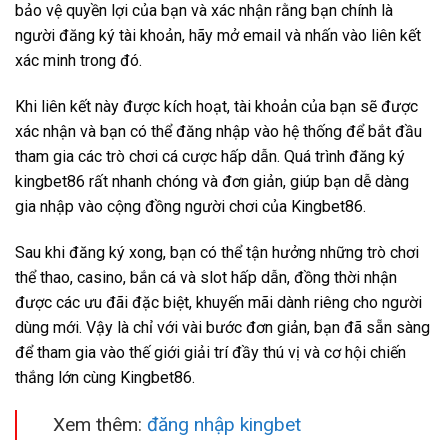
bảo vệ quyền lợi của bạn và xác nhận rằng bạn chính là
người đăng ký tài khoản, hãy mở email và nhấn vào liên kết
xác minh trong đó.
Khi liên kết này được kích hoạt, tài khoản của bạn sẽ được
xác nhận và bạn có thể đăng nhập vào hệ thống để bắt đầu
tham gia các trò chơi cá cược hấp dẫn. Quá trình đăng ký
kingbet86 rất nhanh chóng và đơn giản, giúp bạn dễ dàng
gia nhập vào cộng đồng người chơi của Kingbet86.
Sau khi đăng ký xong, bạn có thể tận hưởng những trò chơi
thể thao, casino, bắn cá và slot hấp dẫn, đồng thời nhận
được các ưu đãi đặc biệt, khuyến mãi dành riêng cho người
dùng mới. Vậy là chỉ với vài bước đơn giản, bạn đã sẵn sàng
để tham gia vào thế giới giải trí đầy thú vị và cơ hội chiến
thắng lớn cùng Kingbet86.
Xem thêm:
đăng nhập kingbet