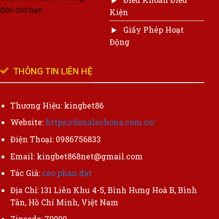
đón chờ bạn.
Kiện
Giấy Phép Hoạt
Động
THÔNG TIN LIÊN HỆ
Thương Hiệu: kingbet86
Website:
https://donalechona.com.co/
Điện Thoại:
0986756833
Email:
kingbet868net@gmail.com
Tác Giả:
ceo phan đạt
Địa Chỉ:
131 Liên Khu 4-5, Bình Hưng Hoà B, Bình
Tân, Hồ Chí Minh, Việt Nam
Zipcode:
70000