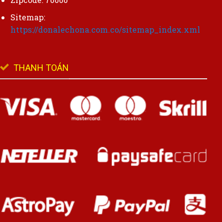
Sitemap:
https://donalechona.com.co/sitemap_index.xml
THANH TOÁN