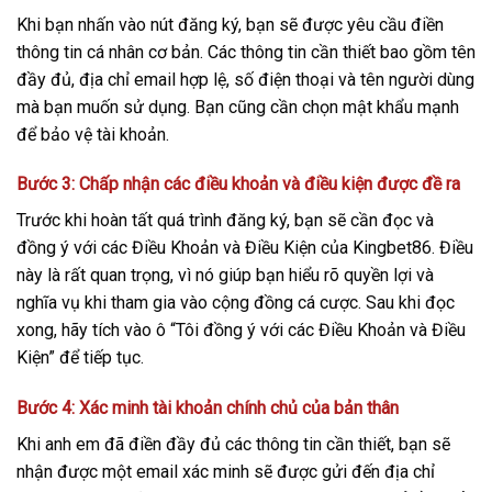
Khi bạn nhấn vào nút đăng ký, bạn sẽ được yêu cầu điền
thông tin cá nhân cơ bản. Các thông tin cần thiết bao gồm tên
đầy đủ, địa chỉ email hợp lệ, số điện thoại và tên người dùng
mà bạn muốn sử dụng. Bạn cũng cần chọn mật khẩu mạnh
để bảo vệ tài khoản.
Bước 3: Chấp nhận các điều khoản và điều kiện được đề ra
Trước khi hoàn tất quá trình đăng ký, bạn sẽ cần đọc và
đồng ý với các Điều Khoản và Điều Kiện của Kingbet86. Điều
này là rất quan trọng, vì nó giúp bạn hiểu rõ quyền lợi và
nghĩa vụ khi tham gia vào cộng đồng cá cược. Sau khi đọc
xong, hãy tích vào ô “Tôi đồng ý với các Điều Khoản và Điều
Kiện” để tiếp tục.
Bước 4: Xác minh tài khoản chính chủ của bản thân
Khi anh em đã điền đầy đủ các thông tin cần thiết, bạn sẽ
nhận được một email xác minh sẽ được gửi đến địa chỉ