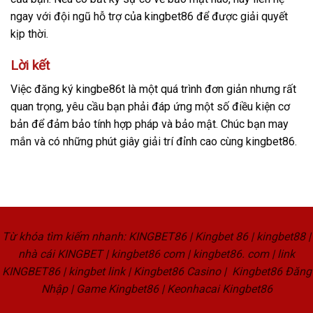
ngay với đội ngũ hỗ trợ của kingbet86 để được giải quyết
kịp thời.
Lời kết
Việc đăng ký kingbe86t là một quá trình đơn giản nhưng rất
quan trọng, yêu cầu bạn phải đáp ứng một số điều kiện cơ
bản để đảm bảo tính hợp pháp và bảo mật. Chúc bạn may
mắn và có những phút giây giải trí đỉnh cao cùng kingbet86.
Từ khóa tìm kiếm nhanh: KINGBET86 | Kingbet 86 | kingbet88 |
nhà cái KINGBET | kingbet86 com | kingbet86. com | link
KINGBET86 | kingbet link | Kingbet86 Casino | Kingbet86 Đăng
Nhập | Game Kingbet86 | Keonhacai Kingbet86