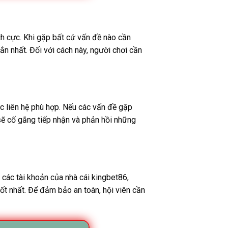
ch cực. Khi gặp bất cứ vấn đề nào cần
ắn nhất. Đối với cách này, người chơi cần
c liên hệ phù hợp. Nếu các vấn đề gặp
sẽ cố gắng tiếp nhận và phản hồi những
 các tài khoản của nhà cái
kingbet86
,
tốt nhất. Để đảm bảo an toàn, hội viên cần