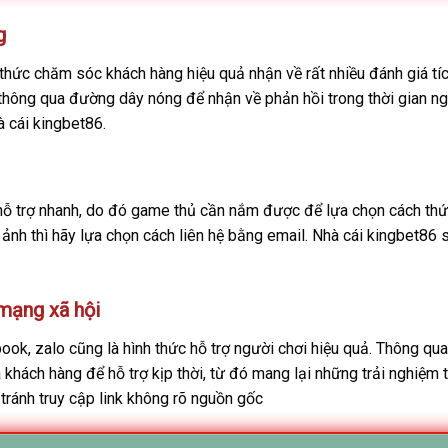
g
 thức chăm sóc khách hàng hiệu quả nhận về rất nhiều đánh giá tí
n thông qua đường dây nóng để nhận về phản hồi trong thời gian ng
à cái
kingbet86
.
 hỗ trợ nhanh, do đó game thủ cần nắm được để lựa chọn cách thứ
 ảnh thì hãy lựa chọn cách liên hệ bằng email. Nhà cái
kingbet86
 mạng xã hội
ok, zalo cũng là hình thức hỗ trợ người chơi hiệu quả. Thông qua
a khách hàng để hỗ trợ kịp thời, từ đó mang lại những trải nghiệm 
 tránh truy cập link không rõ nguồn gốc