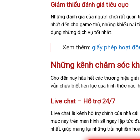
Giảm thiểu đánh giá tiêu cực
Những đánh giá của người chơi rất quan tr
nhất đến cho game thủ, những khiếu nại t
dụng những dịch vụ tốt nhất.
Xem thêm:
giấy phép hoạt độ
Những kênh chăm sóc khá
Cho đến nay hầu hết các thương hiệu giải
vẫn chưa biết liên lạc qua hình thức nào,
Live chat – Hỗ trợ 24/7
Live chat là kênh hỗ trợ chính của nhà cái
mục này trên màn hình sẽ ngay lập tức đượ
nhất, giúp mang lại những trải nghiệm ho