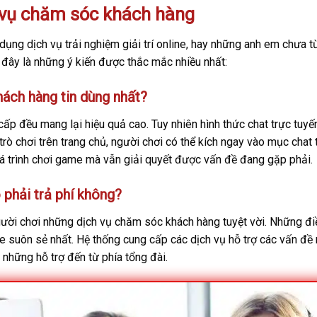
 vụ chăm sóc khách hàng
ụng dịch vụ trải nghiệm giải trí online, hay những anh em chưa 
 đây là những ý kiến được thắc mắc nhiều nhất:
ách hàng tin dùng nhất?
 cấp đều mang lại hiệu quả cao. Tuy nhiên hình thức chat trực tuy
rò chơi trên trang chủ, người chơi có thể kích ngay vào mục chat t
á trình chơi game mà vẫn giải quyết được vấn đề đang gặp phải.
phải trả phí không?
gười chơi những dịch vụ chăm sóc khách hàng tuyệt vời. Những 
me suôn sẻ nhất. Hệ thống cung cấp các dịch vụ hỗ trợ các vấn đề
 những hỗ trợ đến từ phía tổng đài.