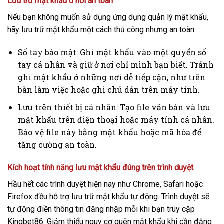
Lưu trữ mật khẩu ở nơi an toàn
Nếu bạn không muốn sử dụng ứng dụng quản lý mật khẩu,
hãy lưu trữ mật khẩu một cách thủ công nhưng an toàn:
Sổ tay bảo mật: Ghi mật khẩu vào một quyển sổ
tay cá nhân và giữ ở nơi chỉ mình bạn biết. Tránh
ghi mật khẩu ở những nơi dễ tiếp cận, như trên
bàn làm việc hoặc ghi chú dán trên máy tính.
Lưu trên thiết bị cá nhân: Tạo file văn bản và lưu
mật khẩu trên điện thoại hoặc máy tính cá nhân.
Bảo vệ file này bằng mật khẩu hoặc mã hóa để
tăng cường an toàn.
Kích hoạt tính năng lưu mật khẩu đúng trên trình duyệt
Hầu hết các trình duyệt hiện nay như Chrome, Safari hoặc
Firefox đều hỗ trợ lưu trữ mật khẩu tự động. Trình duyệt sẽ
tự động điền thông tin đăng nhập mỗi khi bạn truy cập
Kingbet86. Giảm thiểu nguy cơ quên mật khẩu khi cần đăng