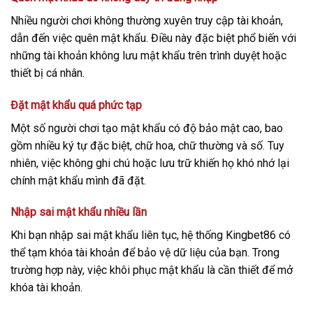
Nhiều người chơi không thường xuyên truy cập tài khoản,
dẫn đến việc quên mật khẩu. Điều này đặc biệt phổ biến với
những tài khoản không lưu mật khẩu trên trình duyệt hoặc
thiết bị cá nhân.
Đặt mật khẩu quá phức tạp
Một số người chơi tạo mật khẩu có độ bảo mật cao, bao
gồm nhiều ký tự đặc biệt, chữ hoa, chữ thường và số. Tuy
nhiên, việc không ghi chú hoặc lưu trữ khiến họ khó nhớ lại
chính mật khẩu mình đã đặt.
Nhập sai mật khẩu nhiều lần
Khi bạn nhập sai mật khẩu liên tục, hệ thống Kingbet86 có
thể tạm khóa tài khoản để bảo vệ dữ liệu của bạn. Trong
trường hợp này, việc khôi phục mật khẩu là cần thiết để mở
khóa tài khoản.