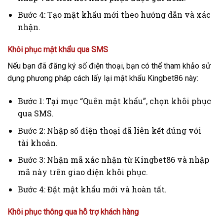
Bước 4: Tạo mật khẩu mới theo hướng dẫn và xác
nhận.
Khôi phục mật khẩu qua SMS
Nếu bạn đã đăng ký số điện thoại, bạn có thể tham khảo sử
dụng phương pháp cách lấy lại mật khẩu Kingbet86 này:
Bước 1: Tại mục “Quên mật khẩu”, chọn khôi phục
qua SMS.
Bước 2: Nhập số điện thoại đã liên kết đúng với
tài khoản.
Bước 3: Nhận mã xác nhận từ Kingbet86 và nhập
mã này trên giao diện khôi phục.
Bước 4: Đặt mật khẩu mới và hoàn tất.
Khôi phục thông qua hỗ trợ khách hàng