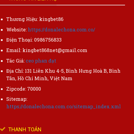
Thương Hiệu: kingbet86
Website:
https://donalechona.com.co/
Điện Thoại:
0986756833
Email:
kingbet868net@gmail.com
Tác Giả:
ceo phan đạt
Địa Chỉ:
131 Liên Khu 4-5, Bình Hưng Hoà B, Bình
Tân, Hồ Chí Minh, Việt Nam
Zipcode:
70000
Sitemap:
https://donalechona.com.co/sitemap_index.xml
THANH TOÁN