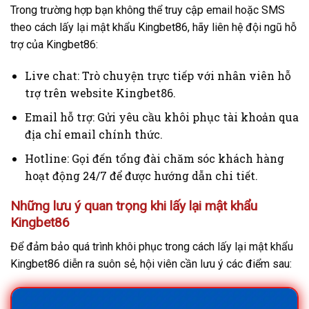
Trong trường hợp bạn không thể truy cập email hoặc SMS
theo cách lấy lại mật khẩu Kingbet86, hãy liên hệ đội ngũ hỗ
trợ của Kingbet86:
Live chat: Trò chuyện trực tiếp với nhân viên hỗ
trợ trên website Kingbet86.
Email hỗ trợ: Gửi yêu cầu khôi phục tài khoản qua
địa chỉ email chính thức.
Hotline: Gọi đến tổng đài chăm sóc khách hàng
hoạt động 24/7 để được hướng dẫn chi tiết.
Những lưu ý quan trọng khi lấy lại mật khẩu
Kingbet86
Để đảm bảo quá trình khôi phục trong cách lấy lại mật khẩu
Kingbet86 diễn ra suôn sẻ, hội viên cần lưu ý các điểm sau: