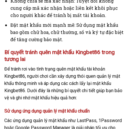
Không chia sẻ mã xác nhận: Tuyệt đối không
cung cấp mã xác nhận hoặc liên kết khôi phục
cho người khác để tránh bị mất tài khoản.
Đặt mật khẩu mới mạnh mẽ: Sử dụng mật khẩu
bao gồm chữ hoa, chữ thường, số và ký tự đặc biệt
để tăng cường bảo mật.
Bí quyết tránh quên mật khẩu Kingbet86 trong
tương lai
Để tránh rơi vào tình trạng quên mật khẩu tài khoản
Kingbet86, người chơi cần xây dựng thói quen quản lý mật
khẩu thông minh và áp dụng các cách lấy lại mật khẩu
Kingbet86. Dưới đây là những bí quyết chi tiết giúp bạn bảo
vệ và ghi nhớ mật khẩu hiệu quả hơn:
Sử dụng ứng dụng quản lý mật khẩu chuẩn
Các ứng dụng quản lý mật khẩu như LastPass, 1Password
hoặc Google Password Manager là giải pháp tối ưu cho