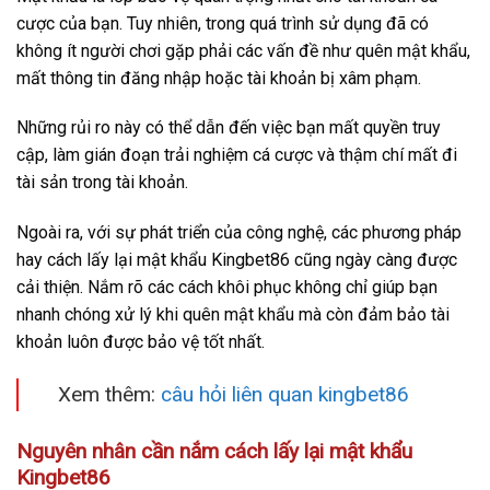
cược của bạn. Tuy nhiên, trong quá trình sử dụng đã có
không ít người chơi gặp phải các vấn đề như quên mật khẩu,
mất thông tin đăng nhập hoặc tài khoản bị xâm phạm.
Những rủi ro này có thể dẫn đến việc bạn mất quyền truy
cập, làm gián đoạn trải nghiệm cá cược và thậm chí mất đi
tài sản trong tài khoản.
Ngoài ra, với sự phát triển của công nghệ, các phương pháp
hay cách lấy lại mật khẩu Kingbet86 cũng ngày càng được
cải thiện. Nắm rõ các cách khôi phục không chỉ giúp bạn
nhanh chóng xử lý khi quên mật khẩu mà còn đảm bảo tài
khoản luôn được bảo vệ tốt nhất.
Xem thêm:
câu hỏi liên quan kingbet86
Nguyên nhân cần nắm cách lấy lại mật khẩu
Kingbet86