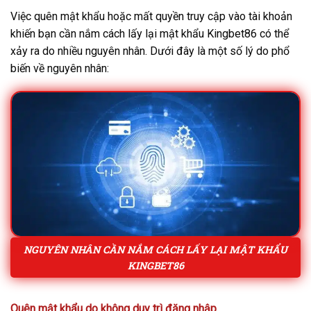
Việc quên mật khẩu hoặc mất quyền truy cập vào tài khoản
khiến bạn cần nắm cách lấy lại mật khẩu Kingbet86 có thể
xảy ra do nhiều nguyên nhân. Dưới đây là một số lý do phổ
biến về nguyên nhân:
NGUYÊN NHÂN CẦN NẮM CÁCH LẤY LẠI MẬT KHẨU
KINGBET86
Quên mật khẩu do không duy trì đăng nhập